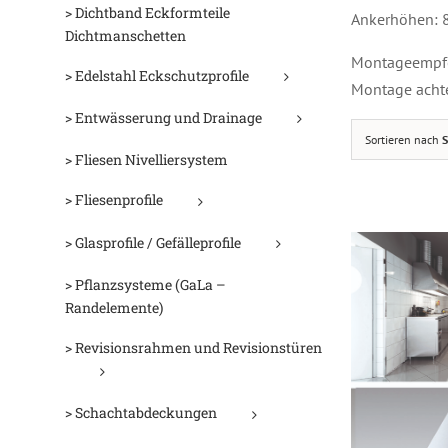
D
> Dichtband Eckformteile
Ankerhöhen:
Dichtmanschetten
Montageempfeh
> Edelstahl Eckschutzprofile
Montage achte
> Entwässerung und Drainage
Sortieren nach
S
> Fliesen Nivelliersystem
> Fliesenprofile
> Glasprofile / Gefälleprofile
> Pflanzsysteme (GaLa –
Randelemente)
> Revisionsrahmen und Revisionstüren
> Schachtabdeckungen