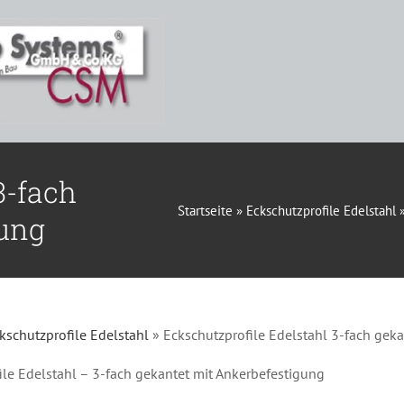
3-fach
Startseite
»
Eckschutzprofile Edelstahl
gung
kschutzprofile Edelstahl
»
Eckschutzprofile Edelstahl 3-fach gek
ile Edelstahl – 3-fach gekantet mit Ankerbefestigung