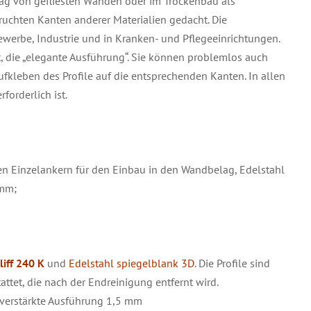
ag von gefliesten Wänden oder im Trockenbau als
ruchten Kanten anderer Materialien gedacht. Die
ewerbe, Industrie und in Kranken- und Pflegeeinrichtungen.
ht, die „elegante Ausführung“. Sie können problemlos auch
ufkleben des Profile auf die entsprechenden Kanten. In allen
forderlich ist.
ren Einzelankern für den Einbau in den Wandbelag, Edelstahl
 mm;
liff 240 K
und
Edelstahl spiegelblank 3D
. Die Profile sind
attet, die nach der Endreinigung entfernt wird.
 verstärkte Ausführung 1,5 mm