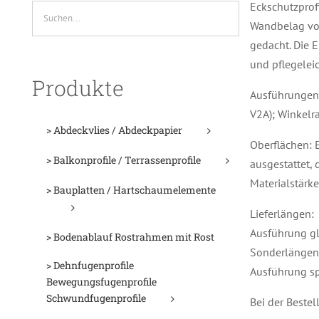
Eckschutzprofi
Wandbelag von
gedacht. Die E
und pflegeleic
Produkte
Ausführungen:
V2A); Winkelr
> Abdeckvlies / Abdeckpapier
Oberflächen: E
> Balkonprofile / Terrassenprofile
ausgestattet, 
Materialstärk
> Bauplatten / Hartschaumelemente
Lieferlängen:
Ausführung gl
> Bodenablauf Rostrahmen mit Rost
Sonderlängen 
> Dehnfugenprofile
Ausführung sp
Bewegungsfugenprofile
Schwundfugenprofile
Bei der Bestel