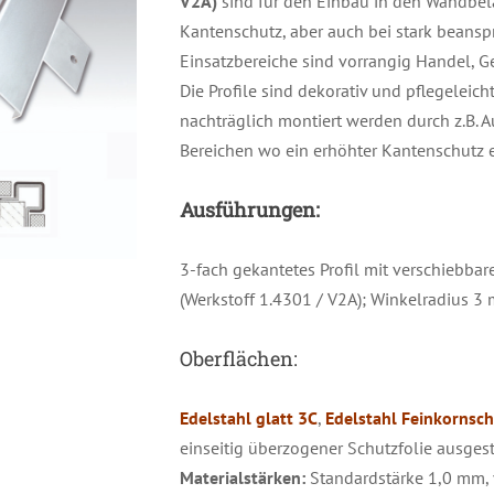
V2A)
sind für den Einbau in den Wandbel
Kantenschutz, aber auch bei stark beansp
Einsatzbereiche sind vorrangig Handel, G
Die Profile sind dekorativ und pflegeleic
nachträglich montiert werden durch z.B. A
Bereichen wo ein erhöhter Kantenschutz er
Ausführungen:
3-fach gekantetes Profil mit verschiebba
(Werkstoff 1.4301 / V2A); Winkelradius 3
Oberflächen:
Edelstahl glatt 3C
,
Edelstahl Feinkornsch
einseitig überzogener Schutzfolie ausgest
Materialstärken:
Standardstärke 1,0 mm,