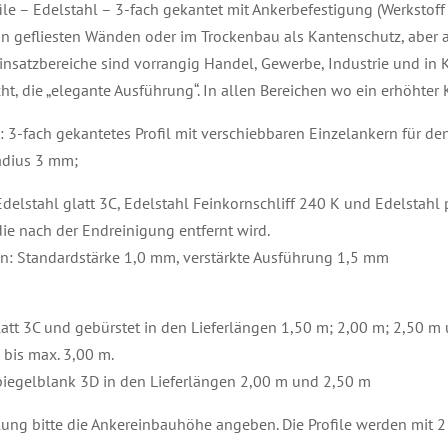
le – Edelstahl – 3-fach gekantet mit Ankerbefestigung (Werkstoff 
 gefliesten Wänden oder im Trockenbau als Kantenschutz, aber a
insatzbereiche sind vorrangig Handel, Gewerbe, Industrie und in K
ht, die „elegante Ausführung“. In allen Bereichen wo ein erhöhter K
 3-fach gekantetes Profil mit verschiebbaren Einzelankern für de
adius 3 mm;
delstahl glatt 3C, Edelstahl Feinkornschliff 240 K und Edelstahl po
die nach der Endreinigung entfernt wird.
en: Standardstärke 1,0 mm, verstärkte Ausführung 1,5 mm
att 3C und gebürstet in den Lieferlängen 1,50 m; 2,00 m; 2,50 m
bis max. 3,00 m.
iegelblank 3D in den Lieferlängen 2,00 m und 2,50 m
lung bitte die Ankereinbauhöhe angeben. Die Profile werden mit 2