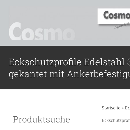
Zum
Inhalt
springen
Eckschutzprofile Edelstahl 
gekantet mit Ankerbefesti
Startseite
»
Ec
Produktsuche
Eckschutzprof