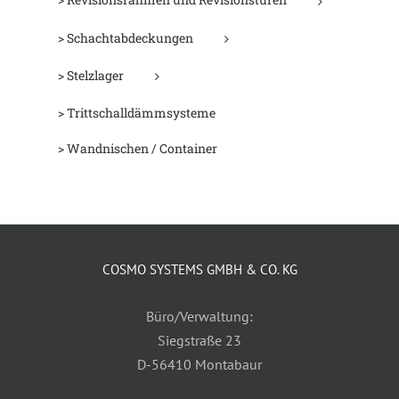
> Schachtabdeckungen
> Stelzlager
> Trittschalldämmsysteme
> Wandnischen / Container
COSMO SYSTEMS GMBH & CO. KG
Büro/Verwaltung:
Siegstraße 23
D-56410 Montabaur