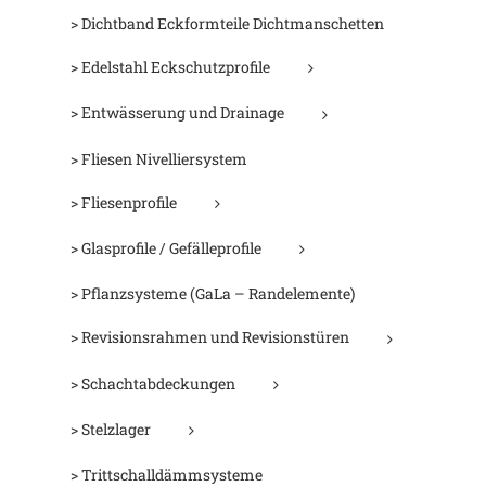
> Dichtband Eckformteile Dichtmanschetten
> Edelstahl Eckschutzprofile
> Entwässerung und Drainage
> Fliesen Nivelliersystem
> Fliesenprofile
> Glasprofile / Gefälleprofile
> Pflanzsysteme (GaLa – Randelemente)
> Revisionsrahmen und Revisionstüren
> Schachtabdeckungen
> Stelzlager
> Trittschalldämmsysteme