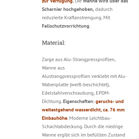
zur Verfügung.
Die
Wanne wird über das
Scharnier hochgehoben,
dadurch
reduzierte Kraftanstrengung. Mit
Fallschutzvorrichtung
.
Material:
Zarge aus Alu-Strangpressprofilen,
Wanne aus
Alustrangpressprofilen verklebt mit Alu-
Wabenplatte (weiß-beschichtet),
Edelstahlverschraubung, EPDM-
Dichtung.
Eigenschaften:
geruchs- und
weitestgehend wasserdicht,
ca.
76 mm
Einbauhöhe
. Moderne Leichtbau-
Schachtabdeckung. Durch die niedrige
Wanne ergibt sich im befüllten Zustand