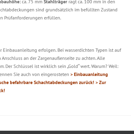
nbauhöhe:
ca. 75 mm
Stahlträger
ragt ca. 100 mm in den
chtabdeckungen sind grundsätzlich im befüllten Zustand
en Prüfanforderungen erfüllen.
 Einbauanleitung erfolgen. Bei wasserdichten Typen ist auf
n Anschluss an der Zargenaußenseite zu achten. Alle
em.
Der Schlüssel ist wirklich sein „Gold“ wert. Warum? Weil:
 kennen Sie auch von eingerosteten
> Einbauanleitung
uche befahrbare Schachtabdeckungen zurück!
> Zur
ck!