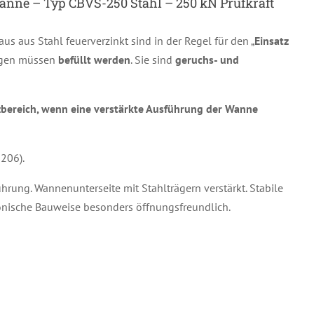
nne – Typ CBVS-250 Stahl – 250 kN Prüfkraft
aus aus Stahl feuerverzinkt sind in der Regel für den „
Einsatz
ngen müssen
befüllt werden
. Sie sind
geruchs- und
bereich, wenn eine verstärkte Ausführung der Wanne
206).
ung. Wannenunterseite mit Stahlträgern verstärkt. Stabile
onische Bauweise besonders öffnungsfreundlich.