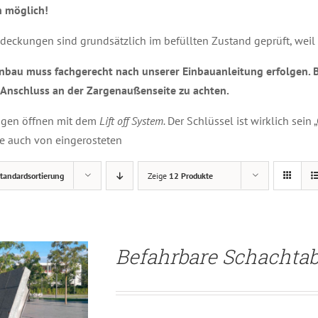
 möglich!
deckungen sind grundsätzlich im befüllten Zustand geprüft, weil 
inbau muss fachgerecht nach unserer Einbauanleitung erfolgen. B
 Anschluss an der Zargenaußenseite zu achten.
ngen öffnen mit dem
Lift off System.
Der Schlüssel ist wirklich sein
ETAILS
e auch von eingerosteten
tandardsortierung
Zeige
12 Produkte
Befahrbare Schachta