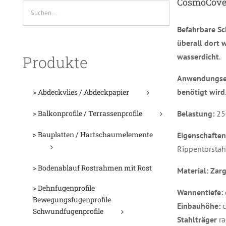
CosmoCover
Befahrbare S
überall dort w
wasserdicht
.
Produkte
Anwendungsem
benötigt wird
> Abdeckvlies / Abdeckpapier
Belastung:
250
> Balkonprofile / Terrassenprofile
> Bauplatten / Hartschaumelemente
Eigenschaften
Rippentorstah
> Bodenablauf Rostrahmen mit Rost
Material: Zar
> Dehnfugenprofile
Wannentiefe:
Bewegungsfugenprofile
Einbauhöhe:
Schwundfugenprofile
Stahlträger
ra