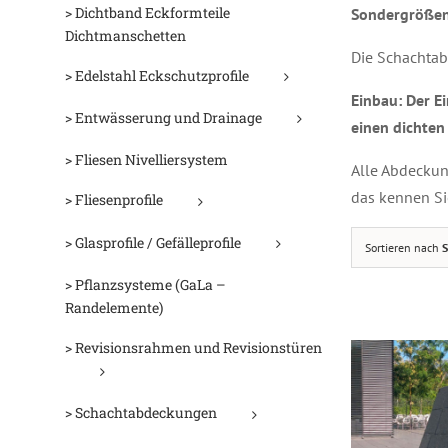
> Dichtband Eckformteile
Sondergrößen
Dichtmanschetten
Die Schachtab
> Edelstahl Eckschutzprofile
Einbau: Der E
> Entwässerung und Drainage
einen dichten
> Fliesen Nivelliersystem
Alle Abdecku
D
das kennen Si
> Fliesenprofile
> Glasprofile / Gefälleprofile
Sortieren nach
S
> Pflanzsysteme (GaLa –
Randelemente)
> Revisionsrahmen und Revisionstüren
> Schachtabdeckungen