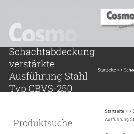
Zum
Inhalt
springen
Befahrbare
Schachtabdeckung
verstärkte
Startseite
»
> Scha
Ausführung Stahl
Typ CBVS-250
Stahl
Startseite
»
> 
Ausführung St
Produktsuche