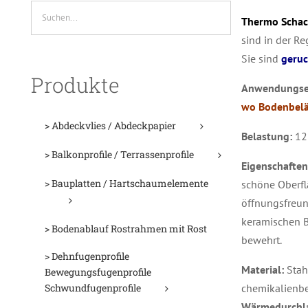
Thermo Schac
sind in der Re
Sie sind
geruc
Produkte
Anwendungse
wo Bodenbelä
> Abdeckvlies / Abdeckpapier
Belastung:
125
> Balkonprofile / Terrassenprofile
Eigenschaften
> Bauplatten / Hartschaumelemente
schöne Oberfl
öffnungsfreun
keramischen B
> Bodenablauf Rostrahmen mit Rost
bewehrt.
> Dehnfugenprofile
Material:
Stah
Bewegungsfugenprofile
Schwundfugenprofile
chemikalienbe
Wärmedurchl