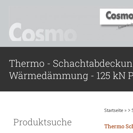
Zum
Inhalt
springen
Thermo - Schachtabdeckun
Wärmedämmung - 125 kN Pr
Startseite
»
> 
Produktsuche
Thermo Sc