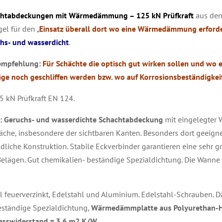
htabdeckungen mit Wärmedämmung – 125 kN Prüfkraft
aus den 
gel für den „
Einsatz überall dort wo eine Wärmedämmung erforderl
hs- und wasserdicht
.
mpfehlung:
Für Schächte die optisch gut wirken sollen und wo 
ge noch geschliffen werden bzw. wo auf Korrosionsbeständigke
 kN Prüfkraft EN 124.
:
Geruchs- und wasserdichte Schachtabdeckung
mit eingelegter W
äche, insbesondere der sichtbaren Kanten. Besonders dort geeigne
dliche Konstruktion. Stabile Eckverbinder garantieren eine sehr g
elägen. Gut chemikalien- beständige Spezialdichtung. Die Wanne
l feuerverzinkt, Edelstahl und Aluminium. Edelstahl-Schrauben. 
ständige Spezialdichtung,
Wärmedämmplatte aus Polyurethan-
asswiderstand = 3,6 m2 K/W,