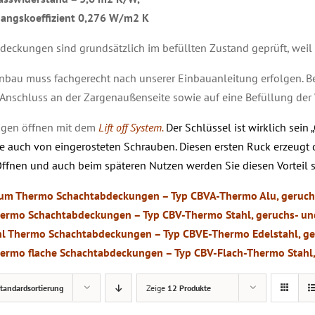
angskoeffizient 0,276 W/m2 K
deckungen sind grundsätzlich im befüllten Zustand geprüft, weil 
inbau muss fachgerecht nach unserer Einbauanleitung erfolgen. Be
 Anschluss an der Zargenaußenseite sowie auf eine Befüllung de
ngen öffnen mit dem
Lift off System.
Der Schlüssel ist wirklich sein
e auch von eingerosteten Schrauben. Diesen ersten Ruck erzeugt d
ffnen und auch beim späteren Nutzen werden Sie diesen Vorteil s
um Thermo Schachtabdeckungen – Typ CBVA-Thermo Alu, geruch
hermo Schachtabdeckungen – Typ CBV-Thermo Stahl, geruchs- un
hl Thermo Schachtabdeckungen – Typ CBVE-Thermo Edelstahl, ge
ETAILS
hermo flache Schachtabdeckungen – Typ CBV-Flach-Thermo Stahl,
tandardsortierung
Zeige
12 Produkte