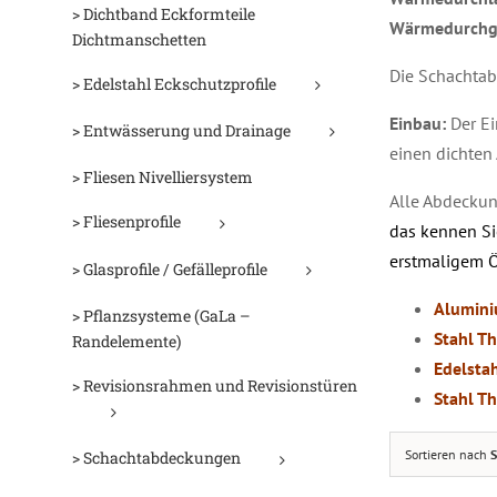
> Dichtband Eckformteile
Wärmedurchg
Dichtmanschetten
Die Schachtab
> Edelstahl Eckschutzprofile
Einbau:
Der E
> Entwässerung und Drainage
einen dichten
> Fliesen Nivelliersystem
Alle Abdecku
> Fliesenprofile
das kennen Si
erstmaligem Ö
> Glasprofile / Gefälleprofile
Alumini
> Pflanzsysteme (GaLa –
Stahl T
Randelemente)
Edelsta
D
> Revisionsrahmen und Revisionstüren
Stahl T
Sortieren nach
S
> Schachtabdeckungen