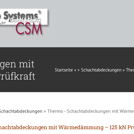
gen mit
Startseite
»
> Schachtabdeckungen
»
The
üfkraft
Schachtabdeckungen
»
Thermo - Schachtabdeckungen mit Wärme
hachtabdeckungen mit Wärmedämmung – 125 kN Prü