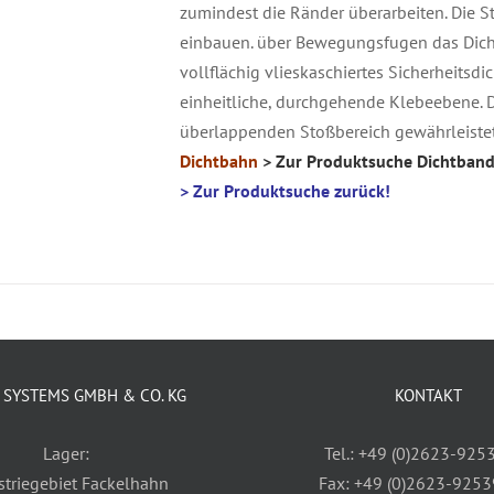
zumindest die Ränder überarbeiten. Die St
einbauen. über Bewegungsfugen das Dichtb
vollflächig vlieskaschiertes Sicherheitsdi
einheitliche, durchgehende Klebeebene. 
überlappenden Stoßbereich gewährleiste
Dichtbahn
> Zur Produktsuche Dichtband
> Zur Produktsuche zurück!
SYSTEMS GMBH & CO. KG
KONTAKT
Lager:
Tel.: +49 (0)2623-925
striegebiet Fackelhahn
Fax: +49 (0)2623-925