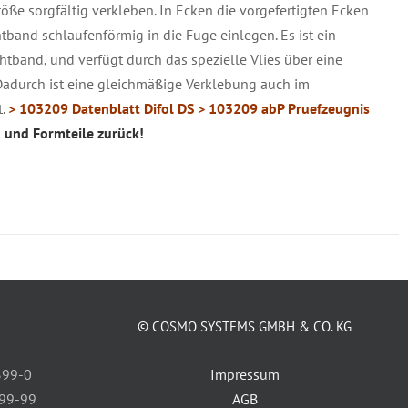
öße sorgfältig verkleben. In Ecken die vorgefertigten Ecken
and schlaufenförmig in die Fuge einlegen. Es ist ein
chtband, und verfügt durch das spezielle Vlies über eine
Dadurch ist eine gleichmäßige Verklebung auch im
t.
> 103209 Datenblatt Difol DS
> 103209 abP Pruefzeugnis
 und Formteile zurück!
© COSMO SYSTEMS GMBH & CO. KG
399-0
Impressum
399-99
AGB