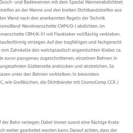
n. Dusch- und Badewannen mit dem Spezial Wannenabdichtset
reifen an der Wanne und den breiten Dichtbandstreifen aus
den Wand nach den anerkannten Regeln der Technik
 CosmoBand Wandmanschette CWM/O-I abdichten. Im
chette CBM/K-III mit Flexkleber vollflächig verkleben.
ufenförmig einlegen. Auf den tragfähigen und fachgerecht
 4 mm Zahnkelle den weichplastisch angemischten Kleber ca.
Die zuvor passgenau zugeschnittenen, einzelnen Bahnen in
 ungezahnten Glätterseite andrücken und abstreichen. So
blasen unter den Bahnen verbleiben. In besonders
 C, wie Großküchen, die Dichtbänder mit CosmoComp CCK /
 der Bahn verlegen. Dabei immer zuerst eine flächige Kratz-
isch weiter gearbeitet werden kann. Darauf achten, dass der