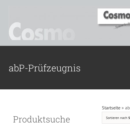
Zum
Inhalt
springen
abP-Prüfzeugnis
D
Startseite
»
ab
Produktsuche
Sortieren nach
S