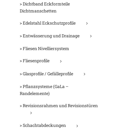
> Dichtband Eckformteile
Dichtmanschetten
> Edelstahl Eckschutzprofile
> Entwässerung und Drainage
> Fliesen Nivelliersystem
> Fliesenprofile
> Glasprofile / Gefälleprofile
> Pflanzsysteme (GaLa –
Randelemente)
> Revisionsrahmen und Revisionstüren
> Schachtabdeckungen