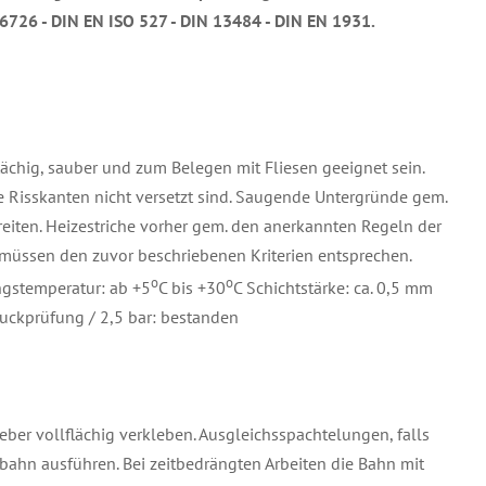
16726 -
DIN EN ISO 527 - DIN 13484 - DIN EN 1931.
ächig, sauber und zum Belegen mit Fliesen geeignet sein.
ie Risskanten nicht versetzt sind. Saugende Untergründe gem.
eiten. Heizestriche vorher gem. den anerkannten Regeln der
 müssen den zuvor beschriebenen Kriterien entsprechen.
o
o
ngstemperatur: ab +5
C bis +30
C Schichtstärke: ca. 0,5 mm
ruckprüfung / 2,5 bar: bestanden
ber vollflächig verkleben. Ausgleichsspachtelungen, falls
sbahn ausführen. Bei zeitbedrängten Arbeiten die Bahn mit