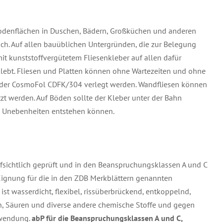
denflächen in Duschen, Bädern, Großküchen und anderen
h. Auf allen bauüblichen Untergründen, die zur Belegung
mit kunststoffvergütetem Fliesenkleber auf allen dafür
klebt. Fliesen und Platten können ohne Wartezeiten und ohne
f der CosmoFol CDFK/304 verlegt werden. Wandfliesen können
t werden. Auf Böden sollte der Kleber unter der Bahn
en Unebenheiten entstehen können.
fsichtlich geprüft und in den Beanspruchungsklassen A und C
e Eignung für die in den ZDB Merkblättern genannten
st wasserdicht, flexibel, rissüberbrückend, entkoppelnd,
 Säuren und diverse andere chemische Stoffe und gegen
nwendung.
abP für die Beanspruchungsklassen A und C,