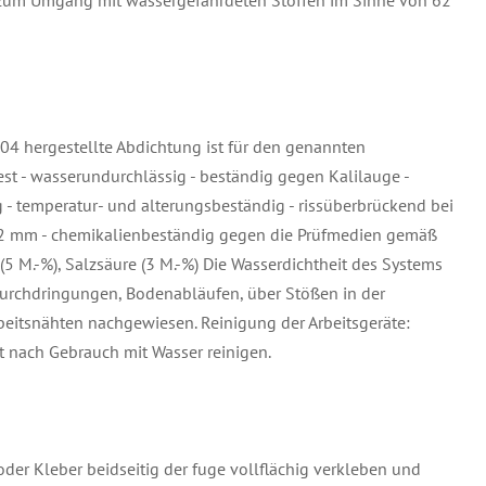
um Umgang mit wassergefährdeten Stoffen im Sinne von 62
4 hergestellte Abdichtung ist für den genannten
st - wasserundurchlässig - beständig gegen Kalilauge -
ig - temperatur- und alterungsbeständig - rissüberbrückend bei
0,2 mm - chemikalienbeständig gegen die Prüfmedien gemäß
 (5 M.-%), Salzsäure (3 M.-%) Die Wasserdichtheit des Systems
urchdringungen, Bodenabläufen, über Stößen in der
beitsnähten nachgewiesen. Reinigung der Arbeitsgeräte:
t nach Gebrauch mit Wasser reinigen.
er Kleber beidseitig der fuge vollflächig verkleben und