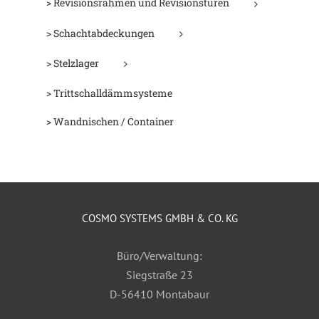
> Revisionsrahmen und Revisionstüren
> Schachtabdeckungen
> Stelzlager
> Trittschalldämmsysteme
> Wandnischen / Container
COSMO SYSTEMS GMBH & CO. KG
Büro/Verwaltung:
Siegstraße 23
D-56410 Montabaur