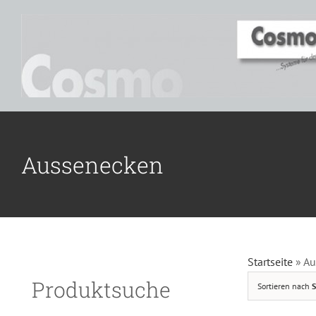
Zum
Inhalt
springen
Aussenecken
D
Startseite
»
Au
Produktsuche
Sortieren nach
S