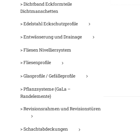
> Dichtband Eckformteile
Dichtmanschetten
> Edelstahl Eckschutzprofile
> Entwässerung und Drainage
> Fliesen Nivelliersystem
> Fliesenprofile
> Glasprofile / Gefälleprofile
> Pflanzsysteme (GaLa –
Randelemente)
> Revisionsrahmen und Revisionstüren
> Schachtabdeckungen