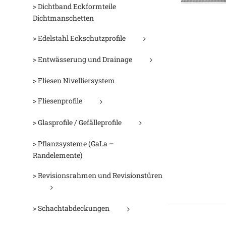
> Dichtband Eckformteile
Dichtmanschetten
> Edelstahl Eckschutzprofile
> Entwässerung und Drainage
> Fliesen Nivelliersystem
> Fliesenprofile
D
> Glasprofile / Gefälleprofile
> Pflanzsysteme (GaLa –
Randelemente)
> Revisionsrahmen und Revisionstüren
> Schachtabdeckungen