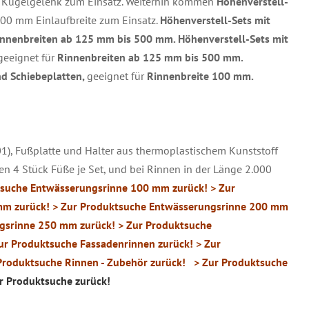
 Kugelgelenk zum Einsatz. Weiterhin kommen
Höhenverstell-
00 mm Einlaufbreite zum Einsatz.
Höhenverstell-Sets mit
innenbreiten ab 125 mm
bis 500 mm.
Höhenverstell-Sets mit
geeignet für
Rinnenbreiten ab 125 mm
bis 500 mm.
d Schiebeplatten,
geeignet für
Rinnenbreite 100 mm.
01), Fußplatte und Halter aus thermoplastischem Kunststoff
 4 Stück Füße je Set, und bei Rinnen in der Länge 2.000
tsuche Entwässerungsrinne 100 mm zurück!
> Zur
mm zurück!
> Zur Produktsuche Entwässerungsrinne 200 mm
gsrinne 250 mm zurück!
> Zur Produktsuche
ur Produktsuche Fassadenrinnen zurück!
> Zur
Produktsuche Rinnen - Zubehör zurück!
> Zur Produktsuche
r Produktsuche zurück!