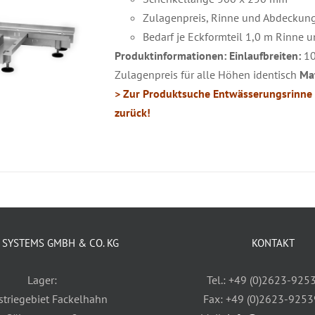
Zulagenpreis, Rinne und Abdeckun
Bedarf je Eckformteil 1,0 m Rinne
Produktinformationen:
Einlaufbreiten:
10
Zulagenpreis für alle Höhen identisch
Mat
> Zur Produktsuche Entwässerungsrinne 
zurück!
SYSTEMS GMBH & CO. KG
KONTAKT
Lager:
Tel.: +49 (0)2623-925
striegebiet Fackelhahn
Fax: +49 (0)2623-925