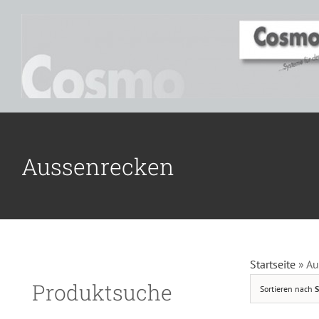
Zum
Inhalt
springen
Aussenrecken
D
Startseite
»
Au
Produktsuche
Sortieren nach
S