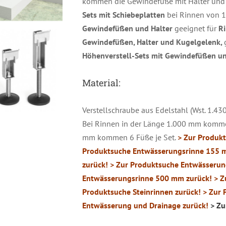
kommen die Gewindefüße mit Halter und
Sets mit Schiebeplatten
bei Rinnen von 1
Gewindefüßen und Halter
geeignet für
R
Gewindefüßen, Halter und Kugelgelenk,
Höhenverstell-Sets mit Gewindefüßen un
Material:
Verstellschraube aus Edelstahl (Wst. 1.43
Bei Rinnen in der Länge 1.000 mm kommen
mm kommen 6 Füße je Set.
> Zur Produk
Produktsuche Entwässerungsrinne 155 
ETAILS
zurück!
> Zur Produktsuche Entwässerun
Entwässerungsrinne 500 mm zurück!
> Z
Produktsuche Steinrinnen zurück!
> Zur 
Entwässerung und Drainage zurück!
> Zu