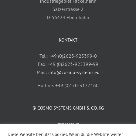
Industriegebiet Fackelhahn
Sälzerstrasse 2
D-56424 Ebernhahn
KONTAKT
Tel.: +49 (0)2623-925399-0
Fax: +49 (0)2623-925399-99
Mail:
info@cosmo-systems.eu
Hotline: +49 (0)170-3177160
© COSMO SYSTEMS GMBH & CO. KG
Impressum
AGB
Diese Website benutzt Cookies. Wenn du die Website weiter