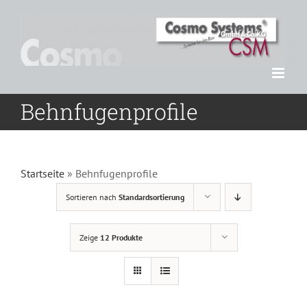
Zum
Inhalt
springen
Behnfugenprofile
Startseite
»
Behnfugenprofile
Sortieren nach
Standardsortierung
Zeige
12 Produkte
DETAILS