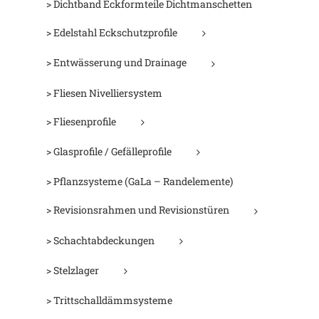
> Dichtband Eckformteile Dichtmanschetten
> Edelstahl Eckschutzprofile
> Entwässerung und Drainage
> Fliesen Nivelliersystem
> Fliesenprofile
> Glasprofile / Gefälleprofile
> Pflanzsysteme (GaLa – Randelemente)
> Revisionsrahmen und Revisionstüren
> Schachtabdeckungen
> Stelzlager
> Trittschalldämmsysteme