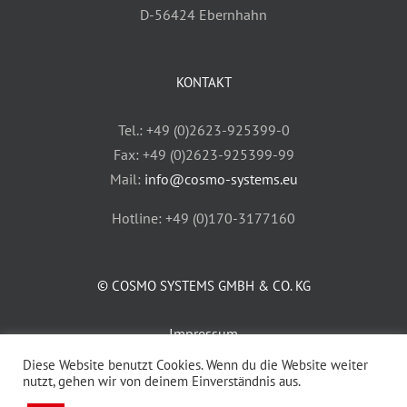
D-56424 Ebernhahn
KONTAKT
Tel.: +49 (0)2623-925399-0
Fax: +49 (0)2623-925399-99
Mail:
info@cosmo-systems.eu
Hotline: +49 (0)170-3177160
© COSMO SYSTEMS GMBH & CO. KG
Impressum
AGB
Diese Website benutzt Cookies. Wenn du die Website weiter
nutzt, gehen wir von deinem Einverständnis aus.
Datenschutz