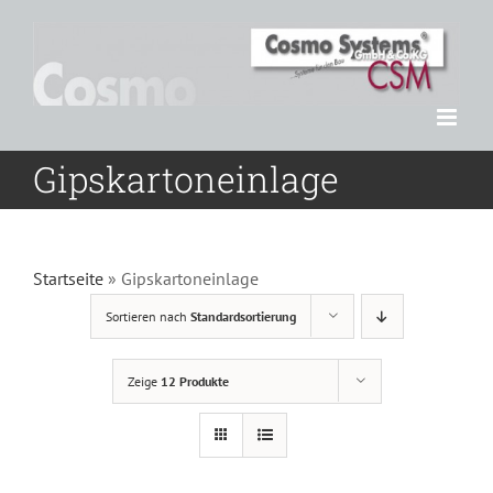
Zum
Inhalt
springen
Gipskartoneinlage
Startseite
»
Gipskartoneinlage
Sortieren nach
Standardsortierung
Zeige
12 Produkte
DETAILS