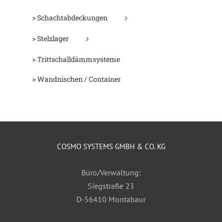
> Schachtabdeckungen
> Stelzlager
> Trittschalldämmsysteme
> Wandnischen / Container
COSMO SYSTEMS GMBH & CO. KG
Büro/Verwaltung:
Siegstraße 23
D-56410 Montabaur