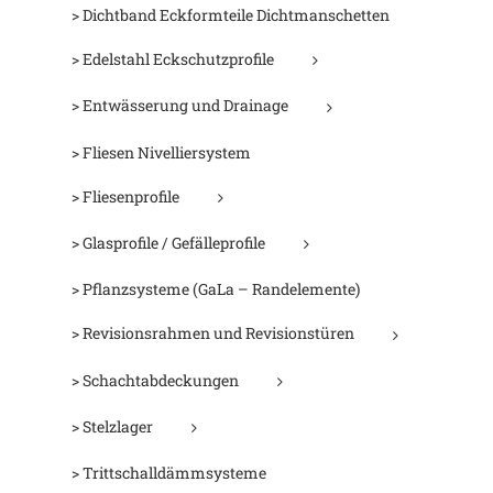
> Dichtband Eckformteile Dichtmanschetten
> Edelstahl Eckschutzprofile
> Entwässerung und Drainage
> Fliesen Nivelliersystem
> Fliesenprofile
> Glasprofile / Gefälleprofile
> Pflanzsysteme (GaLa – Randelemente)
> Revisionsrahmen und Revisionstüren
> Schachtabdeckungen
> Stelzlager
> Trittschalldämmsysteme