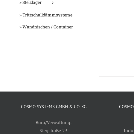
> Stelzlager
> Trittschalldämmsysteme
> Wandnischen / Container
COSMO SYSTEMS GMBH & CO. KG
COSMO 
Büro/Verwaltung:
Siegstraße 23
Indu