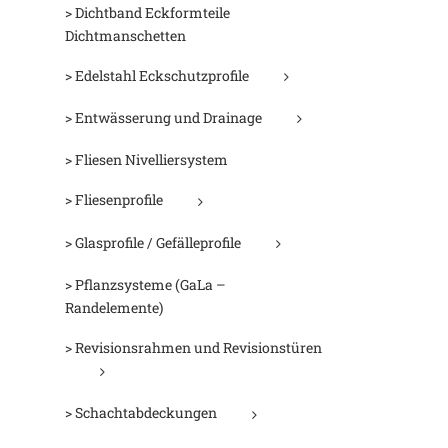
> Dichtband Eckformteile
Dichtmanschetten
> Edelstahl Eckschutzprofile
> Entwässerung und Drainage
> Fliesen Nivelliersystem
> Fliesenprofile
> Glasprofile / Gefälleprofile
> Pflanzsysteme (GaLa –
Randelemente)
> Revisionsrahmen und Revisionstüren
> Schachtabdeckungen