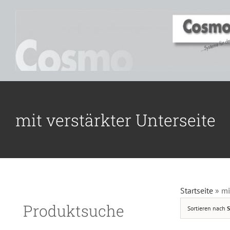
Zum
Inhalt
springen
mit verstärkter Unterseite
D
Startseite
»
mi
Produktsuche
Sortieren nach
S