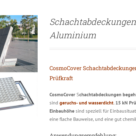
Schachtabdeckungen
Aluminium
CosmoCover Schachtabdeckungen
Prüfkraft
CosmoCover
S
chachtabdeckungen begehb
sind
geruchs- und wasserdicht
.
15 kN Prü
Einbauhöhe
sind speziell für Einbausitua
eine flache Bauweise, und eine gut chemi
Anwendungsempfehlung: