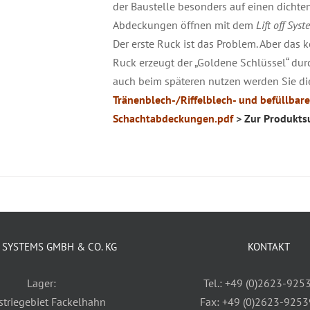
der Baustelle besonders auf einen dichte
Abdeckungen öffnen mit dem
Lift off Syst
Der erste Ruck ist das Problem. Aber das
Ruck erzeugt der „Goldene Schlüssel“ du
auch beim späteren nutzen werden Sie die
Tränenblech-/Riffelblech- und befüllba
Schachtabdeckungen.pdf
> Zur Produkts
SYSTEMS GMBH & CO. KG
KONTAKT
Lager:
Tel.: +49 (0)2623-925
striegebiet Fackelhahn
Fax: +49 (0)2623-925