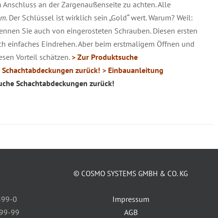
n Anschluss an der Zargenaußenseite zu achten. Alle
em.
Der Schlüssel ist wirklich sein „Gold“ wert. Warum? Weil:
 kennen Sie auch von eingerosteten Schrauben. Diesen ersten
rch einfaches Eindrehen. Aber beim erstmaligem Öffnen und
sen Vorteil schätzen.
> Zur Produktsuche
re Schachtabdeckungen zurück!
> Einbauanleitung
uche Schachtabdeckungen zurück!
© COSMO SYSTEMS GMBH & CO. KG
399-0
Impressum
399-99
AGB