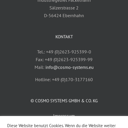
Industriegebiet Fackelhahn
Sälzerstrasse 2
D-56424 Ebernhahn
KONTAKT
Tel.: +49 (0)2623-925399-0
Fax: +49 (0)2623-925399-99
Mail:
info@cosmo-systems.eu
Hotline: +49 (0)170-3177160
© COSMO SYSTEMS GMBH & CO. KG
Impressum
AGB
Diese Website benutzt Cookies. Wenn du die Website weiter