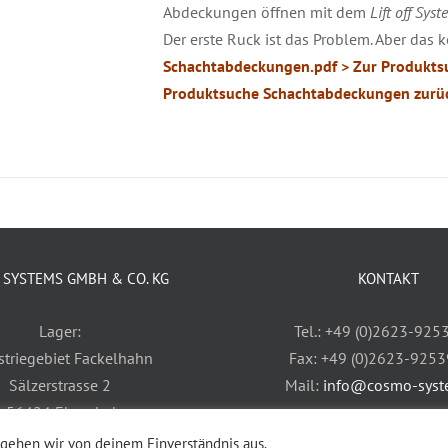
Abdeckungen öffnen mit dem
Lift off Syst
Der erste Ruck ist das Problem. Aber da
Schachtabdeckungen.pdf
> Zur Produkts
Produktsuche Schachtabdeckungen zurü
SYSTEMS GMBH & CO. KG
KONTAKT
Lager:
Tel.: +49 (0)2623-925
striegebiet Fackelhahn
Fax: +49 (0)2623-925
Sälzerstrasse 2
Mail:
info@cosmo-syst
-56424 Ebernhahn
Hotline: +49 (0)170-3
 gehen wir von deinem Einverständnis aus.