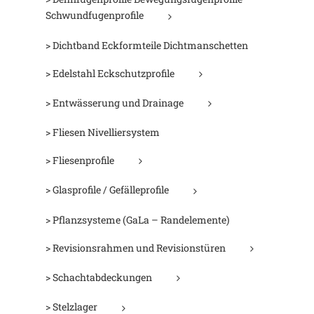
Schwundfugenprofile
> Dichtband Eckformteile Dichtmanschetten
> Edelstahl Eckschutzprofile
> Entwässerung und Drainage
> Fliesen Nivelliersystem
> Fliesenprofile
> Glasprofile / Gefälleprofile
> Pflanzsysteme (GaLa – Randelemente)
> Revisionsrahmen und Revisionstüren
> Schachtabdeckungen
> Stelzlager