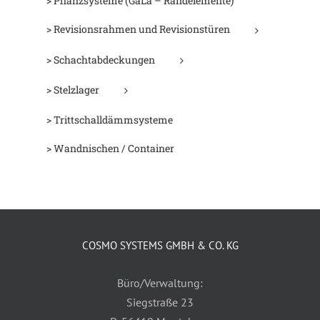
> Pflanzsysteme (GaLa – Randelemente)
> Revisionsrahmen und Revisionstüren
> Schachtabdeckungen
> Stelzlager
> Trittschalldämmsysteme
> Wandnischen / Container
COSMO SYSTEMS GMBH & CO. KG
Büro/Verwaltung:
Siegstraße 23