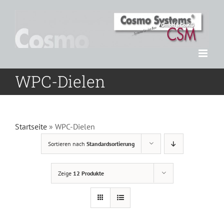
Zum
Inhalt
springen
WPC-Dielen
Startseite
»
WPC-Dielen
Sortieren nach
Standardsortierung
Zeige
12 Produkte
DETAILS