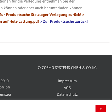
tionen für die Verlegung entnehmen Sie der
en können oder aber auch herunterladen können.
Zur Produktsuche Stelzlager Verlegung zurück!
>
n auf Holz-Lattung
.pdf
> Zur Produktsuche zurück!
© COSMO SYSTEMS GMBH & CO. KG
399-0
Impressum
399-99
AGB
ems.eu
Datenschutz
177160
OK