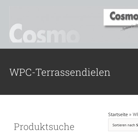
Zum
Inhalt
springen
WPC-Terrassendielen
D
Startseite
»
WP
Produktsuche
Sortieren nach
S