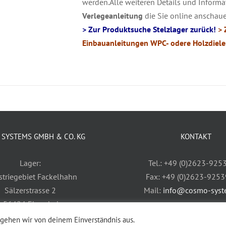
werden.Alle weiteren Details und Informa
Verlegeanleitung
die Sie online anschau
> Zur Produktsuche Stelzlager zurück!
> 
Einbauanleitungen WPC- odere Holzdiele
SYSTEMS GMBH & CO. KG
KONTAKT
Lager:
Tel.: +49 (0)2623-925
striegebiet Fackelhahn
Fax: +49 (0)2623-925
Sälzerstrasse 2
Mail:
info@cosmo-syst
-56424 Ebernhahn
Hotline: +49 (0)170-3
 gehen wir von deinem Einverständnis aus.