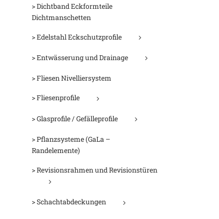
> Dichtband Eckformteile
Dichtmanschetten
> Edelstahl Eckschutzprofile
> Entwässerung und Drainage
> Fliesen Nivelliersystem
> Fliesenprofile
> Glasprofile / Gefälleprofile
> Pflanzsysteme (GaLa –
Randelemente)
D
> Revisionsrahmen und Revisionstüren
> Schachtabdeckungen