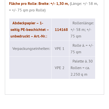
Fläche pro Rolle: Breite: +/- 1,30 m,
(Länge: +/- 58 m,
= +/- 75 qm pro Rolle)
Abdeckpapier – 1-
Rollenlänge:
seitig PE-beschichtet –
114168
+/- 58 m; +/-
unbedruckt – Art.-Nr.:
75 qm
Rolle á. = +/-
Verpackungseinheiten:
VPE 1
75 qm
Palette á. 30
VPE 2
Rollen = ca.
2.250 q m