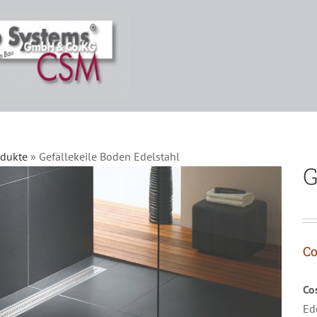
odukte
»
Gefällekeile Boden Edelstahl
G
Co
Co
Ed