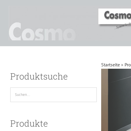
Zum
Inhalt
springen
Startseite
»
Pr
Produktsuche
Produkte