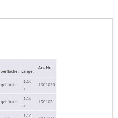
Art.-Nr.:
berfläche:
Länge:
1,16
 gebürstet
1301080
m
1,16
 gebürstet
1301081
m
1,16