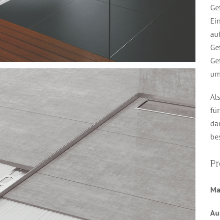
Ge
Ei
au
Gef
Ge
um
Al
fü
da
be
Pr
Ma
Au