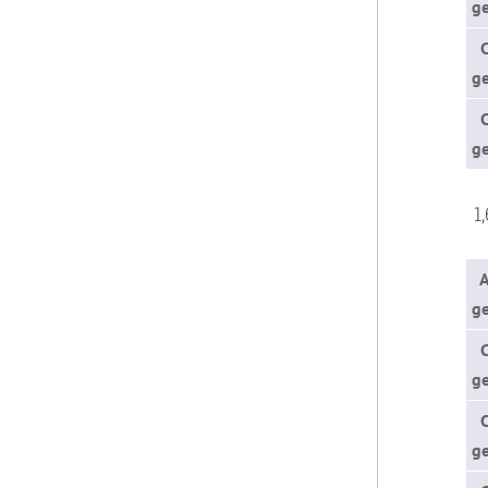
ge
ge
ge
1,
A
g
g
ge