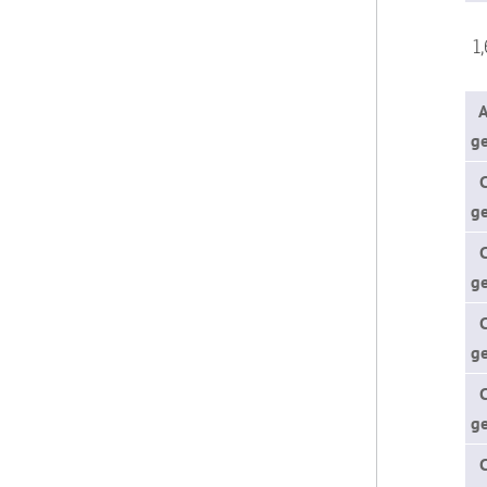
1,
A
g
g
ge
ge
ge