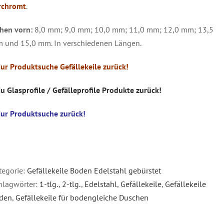
rchromt
.
hen vorn:
8,0 mm; 9,0 mm; 10,0 mm; 11,0 mm; 12,0 mm; 13,5
 und 15,0 mm. In verschiedenen Längen.
Zur Produktsuche Gefällekeile zurück!
Zu Glasprofile / Gefälleprofile Produkte zurück!
Zur Produktsuche zurück!
tegorie:
Gefällekeile Boden Edelstahl gebürstet
hlagwörter:
1-tlg.
,
2-tlg.
,
Edelstahl
,
Gefällekeile
,
Gefällekeile
den
,
Gefällekeile für bodengleiche Duschen