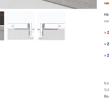
ve
Hö
mm
> 
> 
> 
Ka
Sc
Bo