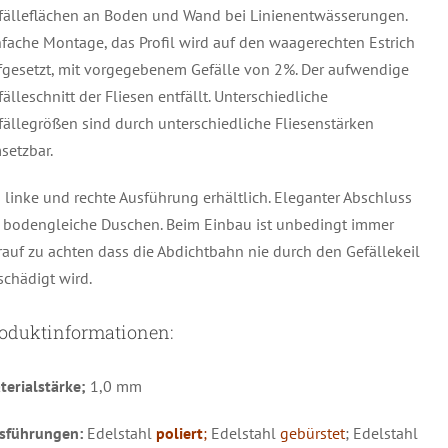
fälleflächen an Boden und Wand bei Linienentwässerungen.
nfache Montage, das Profil wird auf den waagerechten Estrich
fgesetzt, mit vorgegebenem Gefälle von 2%. Der aufwendige
älleschnitt der Fliesen entfällt. Unterschiedliche
fällegrößen sind durch unterschiedliche Fliesenstärken
setzbar.
s linke und rechte Ausführung erhältlich. Eleganter Abschluss
r bodengleiche Duschen. Beim Einbau ist unbedingt immer
rauf zu achten dass die Abdichtbahn nie durch den Gefällekeil
schädigt wird.
oduktinformationen:
terialstärke;
1,0 mm
sführungen:
Edelstahl
poliert
;
Edelstahl
gebürstet
; Edelstahl