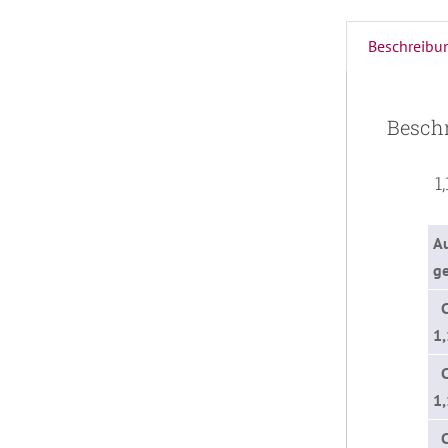
Beschreibu
Besch
1,
A
g
1
1