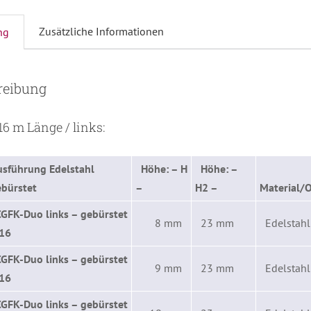
Zusätzliche Informationen
ng
reibung
16 m Länge / links:
usführung Edelstahl
Höhe: – H
Höhe: –
ebürstet
–
H2 –
Material/O
CGFK-Duo links – gebürstet
8 mm
23 mm
Edelstahl
,16
CGFK-Duo links – gebürstet
9 mm
23 mm
Edelstahl
,16
CGFK-Duo links – gebürstet