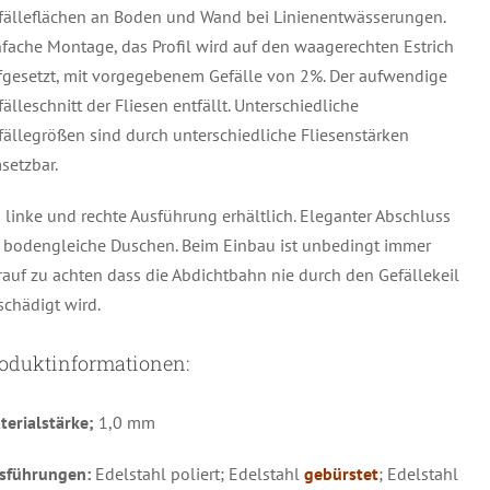
fälleflächen an Boden und Wand bei Linienentwässerungen.
nfache Montage, das Profil wird auf den waagerechten Estrich
fgesetzt, mit vorgegebenem Gefälle von 2%. Der aufwendige
älleschnitt der Fliesen entfällt. Unterschiedliche
fällegrößen sind durch unterschiedliche Fliesenstärken
setzbar.
s linke und rechte Ausführung erhältlich. Eleganter Abschluss
r bodengleiche Duschen. Beim Einbau ist unbedingt immer
rauf zu achten dass die Abdichtbahn nie durch den Gefällekeil
schädigt wird.
oduktinformationen:
terialstärke;
1,0 mm
sführungen:
Edelstahl poliert; Edelstahl
gebürstet
; Edelstahl