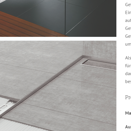
Ge
Ei
au
Gef
Ge
um
Al
fü
da
be
Pr
Ma
Au