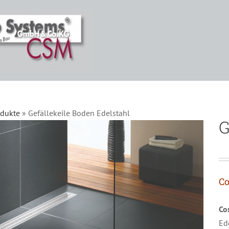
odukte
»
Gefällekeile Boden Edelstahl
G
Co
Co
Ed