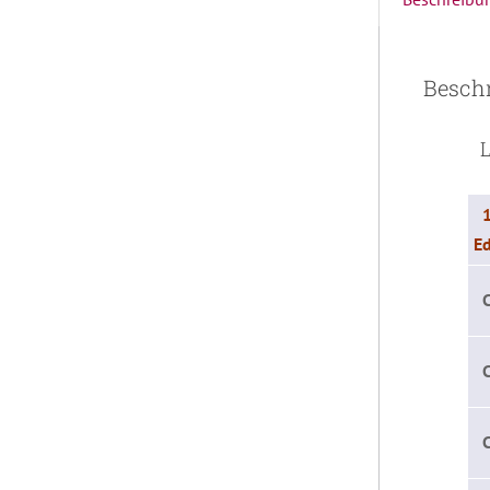
Besch
Li
Ed