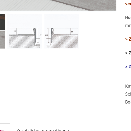
ve
Hö
mm
> 
> 
> 
Ka
Sc
Bo
Zusätzliche Informationen
ng