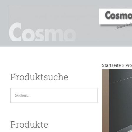
Zum
Inhalt
springen
Startseite
»
Pr
Produktsuche
Produkte