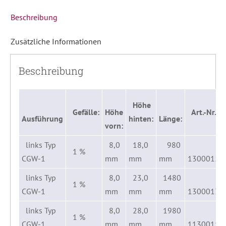
Beschreibung
Zusätzliche Informationen
Beschreibung
Höhe
Gefälle:
Höhe
Art.-Nr.:
Ausführung
hinten:
Länge:
vorn:
links Typ
8,0
18,0
980
1 %
CGW-1
mm
mm
mm
1300015
links Typ
8,0
23,0
1480
1 %
CGW-1
mm
mm
mm
1300013
links Typ
8,0
28,0
1980
1 %
CGW-1
mm
mm
mm
1130011