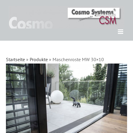
Zum
Inhalt
springen
Startseite
»
Produkte
»
Maschenroste MW 30×10