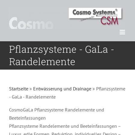
Zum
Inhalt
springen
Pflanzsysteme - GaLa -
Randelemente
Startseite
»
Entwässerung und Drainage
»
Pflanzsysteme
- GaLa - Randelemente
CosmoGaLa Pflanzsysteme Randelemente und
Beeteinfassungen
Pflanzsysteme Randelemente und Beeteinfassungen –
Luxus, edle Formen, Reduktion, individuelles Design –