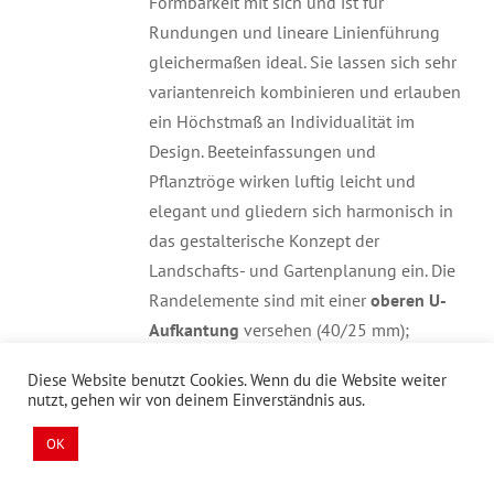
Formbarkeit mit sich und ist für
Rundungen und lineare Linienführung
gleichermaßen ideal. Sie lassen sich sehr
variantenreich kombinieren und erlauben
ein Höchstmaß an Individualität im
Design. Beeteinfassungen und
Pflanztröge wirken luftig leicht und
elegant und gliedern sich harmonisch in
das gestalterische Konzept der
Landschafts- und Gartenplanung ein. Die
Randelemente sind mit einer
oberen U-
Aufkantung
versehen (40/25 mm);
mit
Aussteifungen
versehen, die Anzahl
Diese Website benutzt Cookies. Wenn du die Website weiter
richtet sich nach der Elementhöhe;
nutzt, gehen wir von deinem Einverständnis aus.
die
Auflagerfläche
ist je nach Höhe des
OK
Elementes unterschiedlich breit. Die
Standsicherheit der Elemente lässt sich