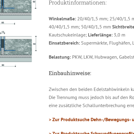
Produktinformationen:
Winkelmaße:
20/40/1,5 mm; 25/40/1,5 
40/40/1,5 mm; 50/40/1,5 mm
Sichtbreit
Kautschukeinlage;
Lieferlänge:
3,0 m
Einsatzbereich:
Supermärkte, Flughäfen, L
Belastung:
PKW, LKW, Hubwagen, Gabelst
Einbauhinweise:
Zwischen den beiden Edelstahlwinkeln ka
Die Trennumg muss jedoch bis auf den Ro
ETAILS
eine zusätzliche Schallunterbrechung erre
> Zur Produktsuche Dehn-/Bewegungs- u
> Zur Produktsuche Schwundfugenprofile