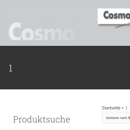
Zum
Inhalt
springen
D
1
Startseite
»
1
Produktsuche
Sortieren nach
S