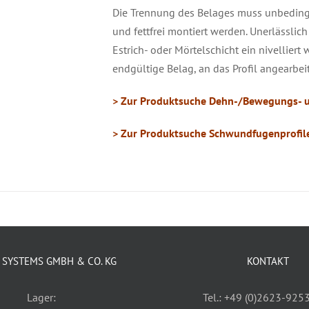
Die Trennung des Belages muss unbedingt
und fettfrei montiert werden. Unerlässlich 
Estrich- oder Mörtelschicht ein nivelliert
endgültige Belag, an das Profil angearbeit
> Zur Produktsuche Dehn-/Bewegungs- u
> Zur Produktsuche Schwundfugenprofile
SYSTEMS GMBH & CO. KG
KONTAKT
Lager:
Tel.: +49 (0)2623-925