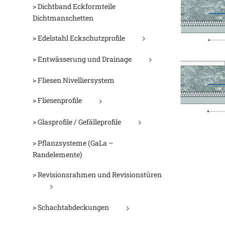
> Dichtband Eckformteile
Dichtmanschetten
> Edelstahl Eckschutzprofile
> Entwässerung und Drainage
> Fliesen Nivelliersystem
> Fliesenprofile
> Glasprofile / Gefälleprofile
> Pflanzsysteme (GaLa –
Randelemente)
D
> Revisionsrahmen und Revisionstüren
> Schachtabdeckungen