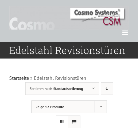
Zum
Inhalt
springen
Edelstahl Revisionstüren
Startseite
»
Edelstahl Revisionstüren
Sortieren nach
Standardsortierung
Zeige
12 Produkte
DETAILS