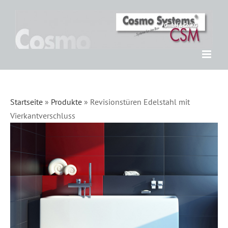
Zum
Inhalt
springen
Startseite
»
Produkte
»
Revisionstüren Edelstahl mit
Vierkantverschluss