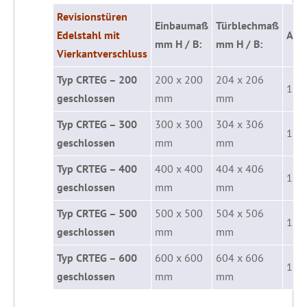
Revisionstüren
Einbaumaß
Türblechmaß
Edelstahl mit
Art
mm H / B:
mm H / B:
Vierkantverschluss
Typ CRTEG – 200
200 x 200
204 x 206
123
geschlossen
mm
mm
Typ CRTEG – 300
300 x 300
304 x 306
123
geschlossen
mm
mm
Typ CRTEG – 400
400 x 400
404 x 406
123
geschlossen
mm
mm
Typ CRTEG – 500
500 x 500
504 x 506
123
geschlossen
mm
mm
Typ CRTEG – 600
600 x 600
604 x 606
123
geschlossen
mm
mm