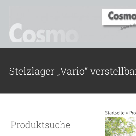
Zum
Inhalt
springen
Stelzlager „Vario“ verstellb
Startseite
»
Pr
Produktsuche