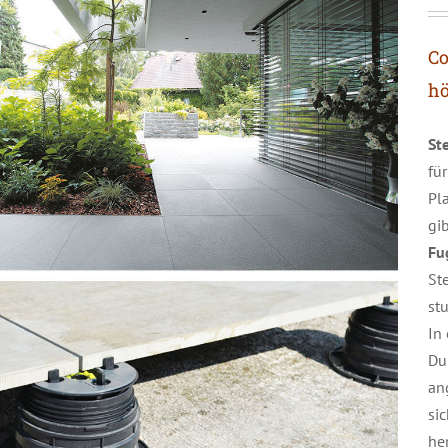
Co
hö
Ste
fü
Pl
gi
Fu
St
st
In
Du
an
si
he