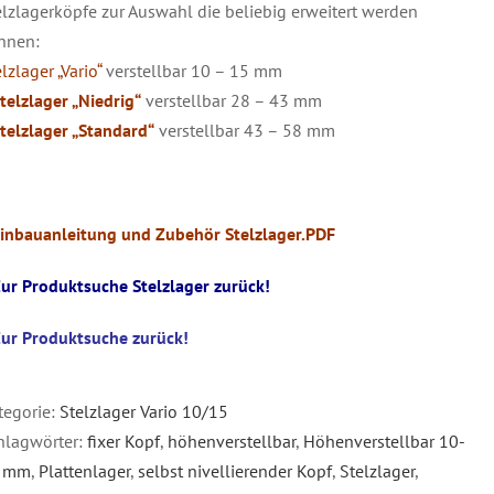
elzlagerköpfe zur Auswahl die beliebig erweitert werden
nnen:
lzlager „Vario“
verstellbar 10 – 15 mm
Stelzlager „Niedrig“
verstellbar 28 – 43 mm
Stelzlager „Standard“
verstellbar 43 – 58 mm
Einbauanleitung und Zubehör Stelzlager.PDF
Zur Produktsuche Stelzlager zurück!
Zur Produktsuche zurück!
tegorie:
Stelzlager Vario 10/15
hlagwörter:
fixer Kopf
,
höhenverstellbar
,
Höhenverstellbar 10-
 mm
,
Plattenlager
,
selbst nivellierender Kopf
,
Stelzlager
,