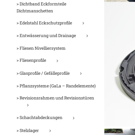
> Dichtband Eckformteile
Dichtmanschetten
> Edelstahl Eckschutzprofile
> Entwässerung und Drainage
> Fliesen Nivelliersystem
> Fliesenprofile
> Glasprofile / Gefälleprofile
> Pflanzsysteme (GaLa – Randelemente)
> Revisionsrahmen und Revisionstüren
> Schachtabdeckungen
> Stelzlager