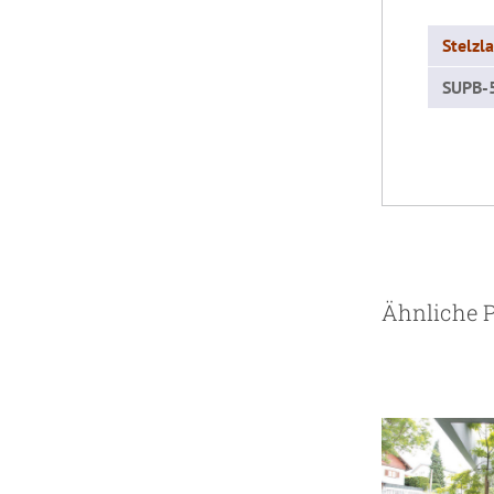
Stelzl
SUPB-
DE
Ähnliche 