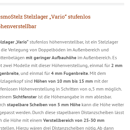
smoStelz Stelzlager „Vario“ stufenlos
henverstellbar
lzlager „Vario“
stufenlos höhenverstellbar, ist ein Stelzlager
r die Verlegung von Doppelböden im Außenbereich und
attenbelägen
mit geringer Aufbauhöhe
im Außenbereich. Es
bt zwei Modelle mit dieser Höhenverstellung, einmal für
2 mm
genbreite
, und einmal für
4 mm Fugenbreite
. Mit dem
elzlagerkopf sind
Höhen von 10 mm bis 15 mm
mit der
ufenlosen Höhenverstellung in Schritten von o,5 mm möglich.
 einem
Sichtfenster
ist die Höhenangabe in mm ablesbar.
rch
stapelbare Scheiben von 5 mm Höhe
kann die Höhe weiter
gepasst werden. Durch diese stapelbaren Distanzscheiben lässt
ch die Höhe mit einem
Verstellbereich von 25-30 mm
rstellen. Hierzu wären drei Distanzscheiben nötig. Ab dann