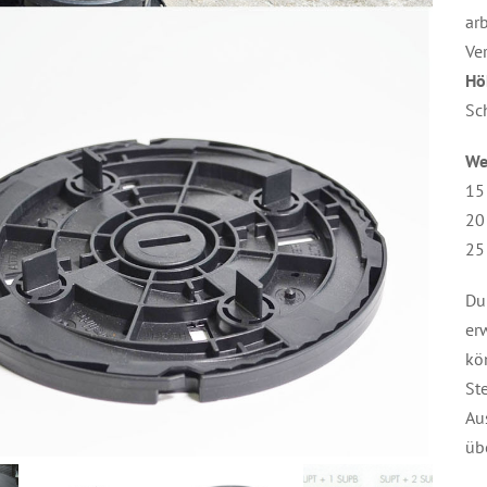
ar
Ve
Hö
Sc
We
15
20
25
Du
er
kö
St
Au
üb