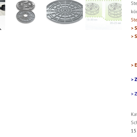
St
kö
Ste
> 
> 
> 
> 
> 
Ka
Sc
15