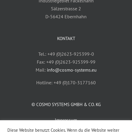
Industriegebiet Fackelhahn
Sälzerstrasse 2
D-56424 Ebernhahn
KONTAKT
Tel.: +49 (0)2623-925399-0
Fax: +49 (0)2623-925399-99
Mail:
info@cosmo-systems.eu
Hotline: +49 (0)170-3177160
© COSMO SYSTEMS GMBH & CO. KG
Impressum
AGB
Diese Website benutzt Cookies. Wenn du die Website weiter