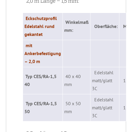
2,0 m Länge – 1,5 mm:
Eckschutzprofil
Winkelmaß
Edelstahl rund
Oberfläche:
Mater
mm:
gekantet
mit
Ankerbefestigung
– 2,0 m
Edelstahl
Typ CES/RA-1,5
40 x 40
matt/glatt
1,5
40
mm
3C
Edelstahl
Typ CES/RA-1,5
50 x 50
matt/glatt
1,5
50
mm
3C