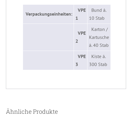
VPE
Bund á.
Verpackungseinheiten:
1
10 Stab
Karton /
VPE
Kartusche
2
á. 40 Stab
VPE
Kiste á.
3
300 Stab
Ähnliche Produkte
DETAILS