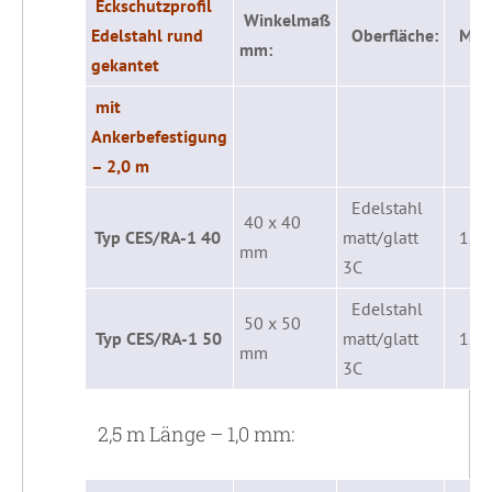
Eckschutzprofil
Winkelmaß
Edelstahl rund
Oberfläche:
Mater
mm:
gekantet
mit
Ankerbefestigung
– 2,0 m
Edelstahl
40 x 40
Typ CES/RA-1 40
matt/glatt
1,0
mm
3C
Edelstahl
50 x 50
Typ CES/RA-1 50
matt/glatt
1,0
mm
3C
2,5 m Länge – 1,0 mm: