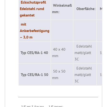
Eckschutzprofil
Winkelmaß
Edelstahl rund
Oberfläche:
Mater
mm:
gekantet
mit
Ankerbefestigung
– 3,0 m
Edelstahl
40 x 40
Typ CES/RA-1 40
matt/glatt
1,0
mm
3C
Edelstahl
50 x 50
Typ CES/RA-1 50
matt/glatt
1,0
mm
3C