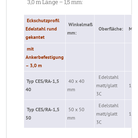
3,0 m Länge – 1,5 mm:
Eckschutzprofil
Winkelmaß
Edelstahl rund
Oberfläche:
Mater
mm:
gekantet
mit
Ankerbefestigung
– 3,0 m
Edelstahl
Typ CES/RA-1,5
40 x 40
matt/glatt
1,5
40
mm
3C
Edelstahl
Typ CES/RA-1,5
50 x 50
matt/glatt
1,5
50
mm
3C