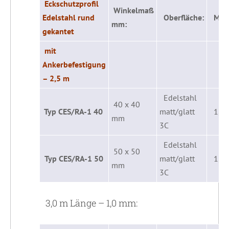
Eckschutzprofil
Winkelmaß
Edelstahl rund
Oberfläche:
Mater
mm:
gekantet
mit
Ankerbefestigung
– 2,5 m
Edelstahl
40 x 40
Typ CES/RA-1 40
matt/glatt
1,0
mm
3C
Edelstahl
50 x 50
Typ CES/RA-1 50
matt/glatt
1,0
mm
3C
3,0 m Länge – 1,0 mm: