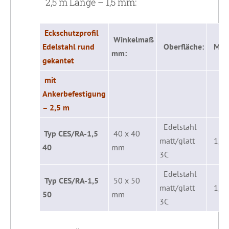
2,5 m Länge – 1,5 mm:
Eckschutzprofil
Winkelmaß
Edelstahl rund
Oberfläche:
Mater
mm:
gekantet
mit
Ankerbefestigung
– 2,5 m
Edelstahl
Typ CES/RA-1,5
40 x 40
matt/glatt
1,5
40
mm
3C
Edelstahl
Typ CES/RA-1,5
50 x 50
matt/glatt
1,5
50
mm
3C