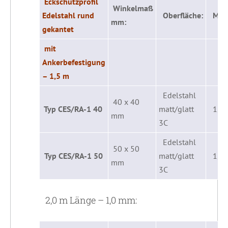
Eckschutzprofil
Winkelmaß
Edelstahl rund
Oberfläche:
Mater
mm:
gekantet
mit
Ankerbefestigung
– 1,5 m
Edelstahl
40 x 40
Typ CES/RA-1 40
matt/glatt
1,0
mm
3C
Edelstahl
50 x 50
Typ CES/RA-1 50
matt/glatt
1,0
mm
3C
2,0 m Länge – 1,0 mm: