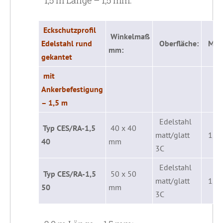
1,5 m Länge – 1,5 mm:
Eckschutzprofil
Winkelmaß
Edelstahl rund
Oberfläche:
Mater
mm:
gekantet
mit
Ankerbefestigung
– 1,5 m
Edelstahl
Typ CES/RA-1,5
40 x 40
matt/glatt
1,5
40
mm
3C
Edelstahl
Typ CES/RA-1,5
50 x 50
matt/glatt
1,5
50
mm
3C